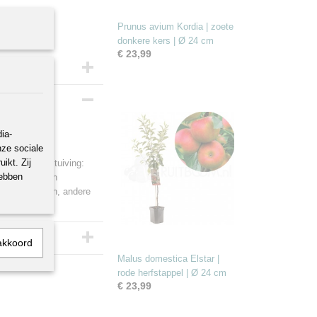
Prunus avium Kordia | zoete
donkere kers | Ø 24 cm
€ 23,99
ia-
nze sociale
ikt. Zij
fruitwijn. Bestuiving:
hebben
f zieke takken
est aanbrengen, andere
akkoord
Malus domestica Elstar |
rode herfstappel | Ø 24 cm
€ 23,99