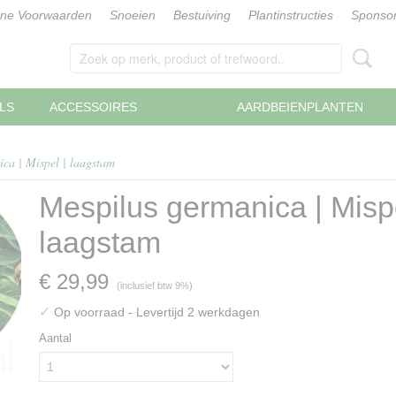
ne Voorwaarden
Snoeien
Bestuiving
Plantinstructies
Sponsor
LS
ACCESSOIRES
AARDBEIENPLANTEN
ca | Mispel | laagstam
Mespilus germanica | Mispe
laagstam
€ 29,99
(inclusief btw 9%)
✓
Op voorraad
- Levertijd 2 werkdagen
Aantal