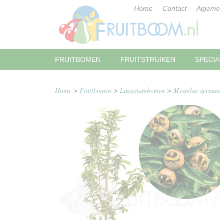
Home
Contact
Algeme
FRUITBOMEN
FRUITSTRUIKEN
SPECIA
Home
>
Fruitbomen
>
Laagstambomen
>
Mespilus germani