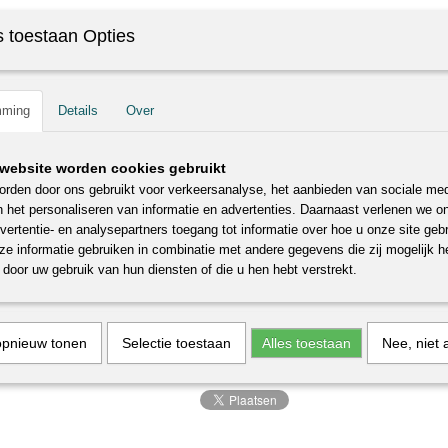
IN WINKELWAGEN
 toestaan Opties
Specificaties
mming
Details
Over
Productcode
F1575
Omschrijving
EAN code
8717755062628
website worden cookies gebruikt
Bruto gewicht
8,00 Kg
Mespilus germanica Mispel
rden door ons gebruikt voor verkeersanalyse, het aanbieden van sociale med
Hoogte
150 cm (inclusief pot)
n het personaliseren van informatie en advertenties. Daarnaast verlenen we o
Mispel
Potmaat
24 cm x 24 cm
vertentie- en analysepartners toegang tot informatie over hoe u onze site gebru
De rijpe vruchten van een mispel zijn geschikt voor konfijten, gelei en 
Inhoud pot
7,5 Liter
e informatie gebruiken in combinatie met andere gegevens die zij mogelijk 
zelfbestuivend. Snoeien: hoeft niet gesnoeid te worden. Alleen dode o
Levertijd
1-2 werkdagen
door uw gebruik van hun diensten of die u hen hebt verstrekt.
wegknippen. Bemesting: in de herfst een laag verrotte compost of m
maatregelen zijn dan niet nodig.
Reacties
opnieuw tonen
Selectie toestaan
Alles toestaan
Nee, niet 