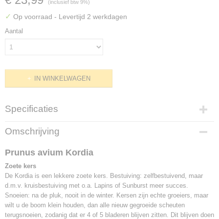
(inclusief btw 9%)
✓
Op voorraad
- Levertijd 2 werkdagen
Aantal
IN WINKELWAGEN
Specificaties
Productcode
Omschrijving
F1404
EAN code
Prunus avium Kordia
8717755062161
Zoete kers
Bruto gewicht
De Kordia is een lekkere zoete kers. Bestuiving: zelfbestuivend, maar
8,00 Kg
d.m.v. kruisbestuiving met o.a. Lapins of Sunburst meer succes.
Hoogte
Snoeien: na de pluk, nooit in de winter. Kersen zijn echte groeiers, maar
150 cm (inclusief pot)
wilt u de boom klein houden, dan alle nieuw gegroeide scheuten
Potmaat
terugsnoeien, zodanig dat er 4 of 5 bladeren blijven zitten. Dit blijven doen