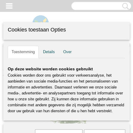
Cookies toestaan Opties
Inloggen
Registreren
UW WINKELWAGEN
(0)
Toestemming
Details
Over
Geen producten
Home
>
Fruitbomen
>
Laagstambomen
>
Prunus avium Kordia | zoete
Op deze website worden cookies gebruikt
donkere kers | Ø 24 cm
Cookies worden door ons gebruikt voor verkeersanalyse, het
aanbieden van sociale media-functies en het personaliseren van
informatie en advertenties. Daarnaast verlenen we onze sociale
media-, advertentie- en analysepartners toegang tot informatie over
hoe u onze site gebruikt. Zij kunnen deze informatie gebruiken in
combinatie met andere gegevens die zij mogelijk hebben verzameld
door uw gebruik van hun diensten of die u hen hebt verstrekt.