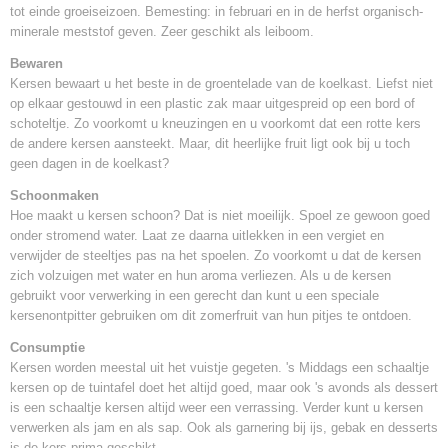
24 cm x 24 cm
tot einde groeiseizoen. Bemesting: in februari en in de herfst organisch-
minerale meststof geven. Zeer geschikt als leiboom.
Inhoud pot
7,5 Liter
Bewaren
Levertijd
Kersen bewaart u het beste in de groentelade van de koelkast. Liefst niet
1-2 werkdagen
op elkaar gestouwd in een plastic zak maar uitgespreid op een bord of
schoteltje. Zo voorkomt u kneuzingen en u voorkomt dat een rotte kers
de andere kersen aansteekt. Maar, dit heerlijke fruit ligt ook bij u toch
geen dagen in de koelkast?
Schoonmaken
Hoe maakt u kersen schoon? Dat is niet moeilijk. Spoel ze gewoon goed
onder stromend water. Laat ze daarna uitlekken in een vergiet en
verwijder de steeltjes pas na het spoelen. Zo voorkomt u dat de kersen
zich volzuigen met water en hun aroma verliezen. Als u de kersen
gebruikt voor verwerking in een gerecht dan kunt u een speciale
kersenontpitter gebruiken om dit zomerfruit van hun pitjes te ontdoen.
Consumptie
Kersen worden meestal uit het vuistje gegeten. 's Middags een schaaltje
kersen op de tuintafel doet het altijd goed, maar ook 's avonds als dessert
is een schaaltje kersen altijd weer een verrassing. Verder kunt u kersen
verwerken als jam en als sap. Ook als garnering bij ijs, gebak en desserts
is de kers prima geschikt.