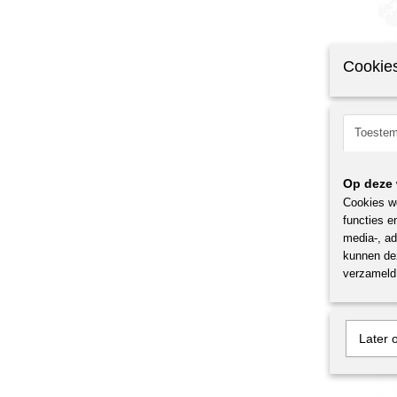
Cookies
Dwerga
Prunus 
Toeste
dwergabr
€ 29,99
Op deze 
Cookies wo
functies e
media-, ad
kunnen dez
verzameld 
Later 