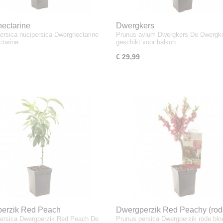
ectarine
Dwergkers
ersica nucipersica Dwergnectarine
Prunus avium Dwergkers De Dwergke
ctarine…
geschikt voor balkon…
€ 29,99
erzik Red Peach
Dwergperzik Red Peachy (ro
ersica Dwergperzik Red Peach De
Prunus persica Dwergperzik rode bl
bloesem)