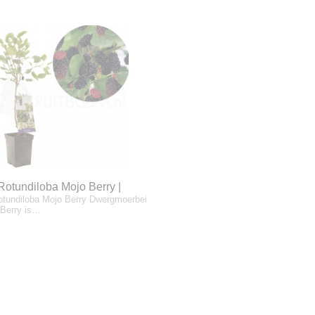
Rotundiloba Mojo Berry |
tundiloba Mojo Berry Dwergmoerbei
oerbei | patio
Berry is…