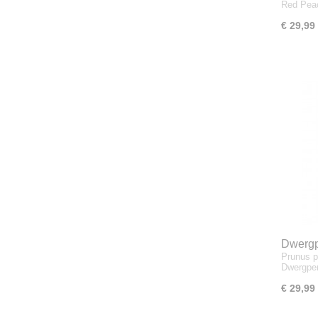
Red Pea
€ 29,99
Dwergp
Prunus p
Dwergper
€ 29,99