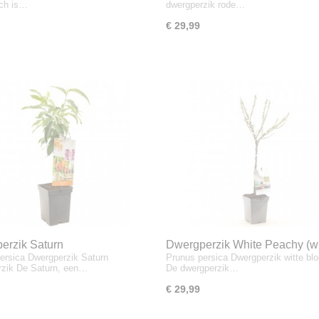
ch is…
dwergperzik rode…
€ 29,99
erzik Saturn
Dwergperzik White Peachy (wi
ersica Dwergperzik Saturn
Prunus persica Dwergperzik witte b
bloesem)
zik De Saturn, een…
De dwergperzik…
€ 29,99