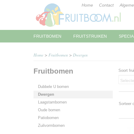
Home
Contact
Algeme
FRUITBOMEN
FRUITSTRUIKEN
SPECIA
Home
>
Fruitbomen
>
Dwergen
Fruitbomen
Soort frui
Selecte
Dubbele U bomen
Dwergen
Laagstambomen
Sorteer
Oude bomen
Patiobomen
Zuilvormbomen