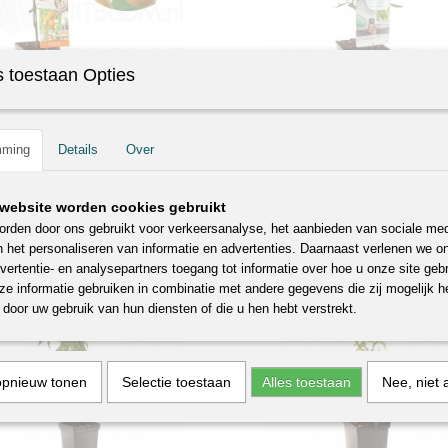
 toestaan Opties
brikoos
Dwergamandel
armeniaca Dwergabrikoos Deze
Prunus dulcis Dwergamandel Deze l
mming
Details
Over
ikoos groeit…
kleine dwergamandel…
€ 29,99
website worden cookies gebruikt
rden door ons gebruikt voor verkeersanalyse, het aanbieden van sociale med
n het personaliseren van informatie en advertenties. Daarnaast verlenen we o
vertentie- en analysepartners toegang tot informatie over hoe u onze site gebru
e informatie gebruiken in combinatie met andere gegevens die zij mogelijk 
door uw gebruik van hun diensten of die u hen hebt verstrekt.
opnieuw tonen
Selectie toestaan
Alles toestaan
Nee, niet 