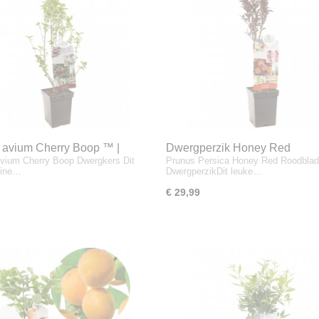
 avium Cherry Boop ™ |
Dwergperzik Honey Red
vium Cherry Boop Dwergkers Dit
Prunus Persica Honey Red Roodblad
ers | Ø 18 cm
eine…
DwergperzikDit leuke…
€ 29,99