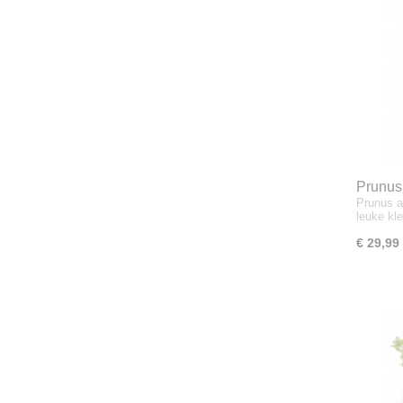
Prunus
Prunus a
Dwergk
leuke kl
€ 29,99