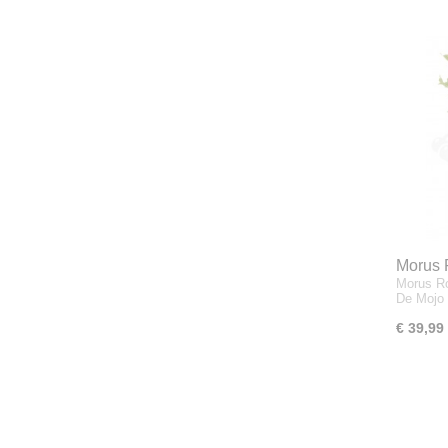
Morus 
Morus Ro
Dwergm
De Mojo 
€ 39,99