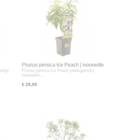
Prunus persica Ice Peach | ivoorwitte
erige
Prunus persica Ice Peach (dwergperzik)
dwergperzik | patio
Ivoorwitte…
€ 29,99