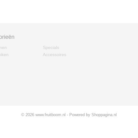
orieën
omen
Specials
uiken
Accessoires
© 2026 www.fruitboom.nl - Powered by Shoppagina.nl