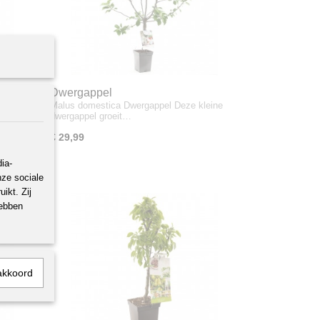
Dwergappel
euke
Malus domestica Dwergappel Deze kleine
dwergappel groeit…
€ 29,99
ia-
nze sociale
ikt. Zij
hebben
akkoord