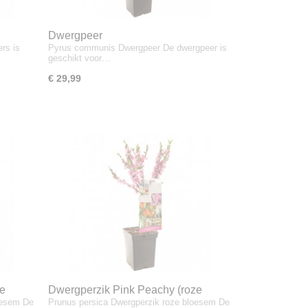
Dwergpeer
rs is
Pyrus communis Dwergpeer De dwergpeer is
geschikt voor…
€ 29,99
de
Dwergperzik Pink Peachy (roze
oesem De
Prunus persica Dwergperzik roze bloesem De
bloesem)