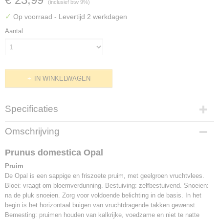
(inclusief btw 9%)
✓
Op voorraad
- Levertijd 2 werkdagen
Aantal
IN WINKELWAGEN
Specificaties
Productcode
Omschrijving
F1305
EAN code
Prunus domestica Opal
8717755061973
Pruim
Bruto gewicht
De Opal is een sappige en friszoete pruim, met geelgroen vruchtvlees.
8,00 Kg
Bloei: vraagt om bloemverdunning. Bestuiving: zelfbestuivend. Snoeien:
Hoogte
na de pluk snoeien. Zorg voor voldoende belichting in de basis. In het
150 cm (inclusief pot)
begin is het horizontaal buigen van vruchtdragende takken gewenst.
Potmaat
Bemesting: pruimen houden van kalkrijke, voedzame en niet te natte