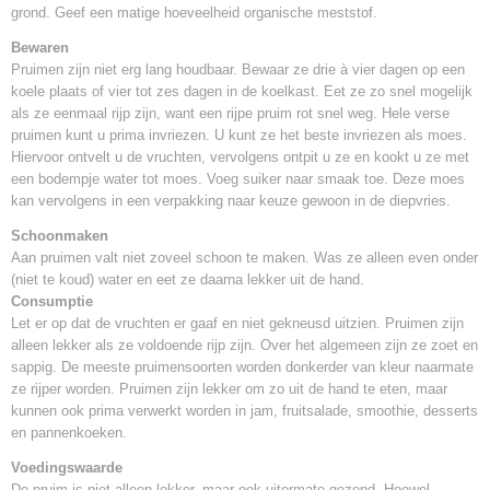
24 cm x 24 cm
grond. Geef een matige hoeveelheid organische meststof.
Inhoud pot
Bewaren
7,5 Liter
Pruimen zijn niet erg lang houdbaar. Bewaar ze drie à vier dagen op een
Levertijd
koele plaats of vier tot zes dagen in de koelkast. Eet ze zo snel mogelijk
1-2 werkdagen
als ze eenmaal rijp zijn, want een rijpe pruim rot snel weg. Hele verse
pruimen kunt u prima invriezen. U kunt ze het beste invriezen als moes.
Hiervoor ontvelt u de vruchten, vervolgens ontpit u ze en kookt u ze met
een bodempje water tot moes. Voeg suiker naar smaak toe. Deze moes
kan vervolgens in een verpakking naar keuze gewoon in de diepvries.
Schoonmaken
Aan pruimen valt niet zoveel schoon te maken. Was ze alleen even onder
(niet te koud) water en eet ze daarna lekker uit de hand.
Consumptie
Let er op dat de vruchten er gaaf en niet gekneusd uitzien. Pruimen zijn
alleen lekker als ze voldoende rijp zijn. Over het algemeen zijn ze zoet en
sappig. De meeste pruimensoorten worden donkerder van kleur naarmate
ze rijper worden. Pruimen zijn lekker om zo uit de hand te eten, maar
kunnen ook prima verwerkt worden in jam, fruitsalade, smoothie, desserts
en pannenkoeken.
Voedingswaarde
De pruim is niet alleen lekker, maar ook uitermate gezond. Hoewel