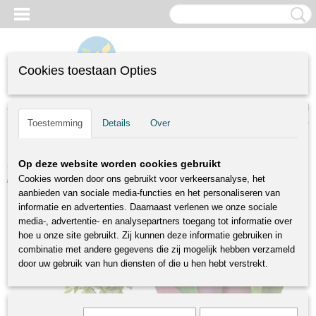
Cookies toestaan Opties
Inloggen
Registreren
UW WINKELWAGEN
(0)
Toestemming
Details
Over
Geen producten
Home
>
Fruitbomen
>
Laagstambomen
>
Prunus domestica Opal | blauwe
Op deze website worden cookies gebruikt
pruim | Ø 24 cm
Cookies worden door ons gebruikt voor verkeersanalyse, het
aanbieden van sociale media-functies en het personaliseren van
informatie en advertenties. Daarnaast verlenen we onze sociale
media-, advertentie- en analysepartners toegang tot informatie over
hoe u onze site gebruikt. Zij kunnen deze informatie gebruiken in
combinatie met andere gegevens die zij mogelijk hebben verzameld
door uw gebruik van hun diensten of die u hen hebt verstrekt.