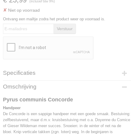
(inclusief btw 9%)
✘
Niet op voorraad
Ontvang een mailtje zodra het product weer op voorraad is.
Verstuur
Specificaties
Productcode
Omschrijving
F1203
EAN code
Pyrus communis Concorde
8717755061706
Handpeer
Bruto gewicht
De Concorde is een sappige handpeer met een goede smaak. Bestuiving:
8,00 Kg
zelfbestuivend, maar d.m.v. kruisbestuiving met o.a. Doyenne du Comice
Hoogte
of Gieser Wildeman meer succes. Snoeien: in de winter of net na de
150 cm (inclusief pot)
bloei. Knip verticale takken (zgn. loten) weg. In de beginjaren is