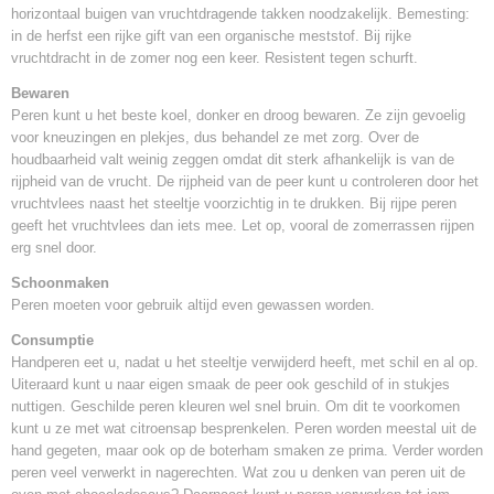
Potmaat
horizontaal buigen van vruchtdragende takken noodzakelijk. Bemesting:
24 cm x 24 cm
in de herfst een rijke gift van een organische meststof. Bij rijke
vruchtdracht in de zomer nog een keer. Resistent tegen schurft.
Inhoud pot
7,5 Liter
Bewaren
Levertijd
Peren kunt u het beste koel, donker en droog bewaren. Ze zijn gevoelig
1-2 werkdagen
voor kneuzingen en plekjes, dus behandel ze met zorg. Over de
houdbaarheid valt weinig zeggen omdat dit sterk afhankelijk is van de
rijpheid van de vrucht. De rijpheid van de peer kunt u controleren door het
vruchtvlees naast het steeltje voorzichtig in te drukken. Bij rijpe peren
geeft het vruchtvlees dan iets mee. Let op, vooral de zomerrassen rijpen
erg snel door.
Schoonmaken
Peren moeten voor gebruik altijd even gewassen worden.
Consumptie
Handperen eet u, nadat u het steeltje verwijderd heeft, met schil en al op.
Uiteraard kunt u naar eigen smaak de peer ook geschild of in stukjes
nuttigen. Geschilde peren kleuren wel snel bruin. Om dit te voorkomen
kunt u ze met wat citroensap besprenkelen. Peren worden meestal uit de
hand gegeten, maar ook op de boterham smaken ze prima. Verder worden
peren veel verwerkt in nagerechten. Wat zou u denken van peren uit de