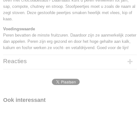
oven met chocoladesaus? Daarnaast kunt u peren verwerken tot jam,
sap, compote, chutney en stroop. Stoofpeertjes moet u zoals de naam al
zegt stoven. Deze gestoofde peertjes smaken heerlijk met vlees, kip of
kaas.
Voedingswaarde
Peren bevatten de minste fruitzuren. Daardoor zijn ze aanmerkelijk zoeter
dan appelen. Peren zijn erg gezond en door het hoge gehalte aan kalk,
kalium en fosfor werken ze vocht- en vetafdrijvend. Goed voor de lijn!
Reacties
Ook interessant