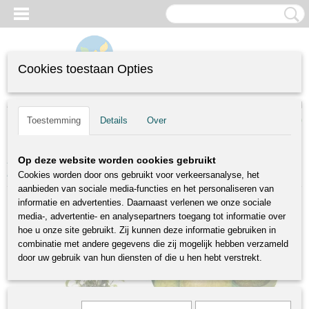
Cookies toestaan Opties
Inloggen
Registreren
UW WINKELWAGEN
(0)
Toestemming
Details
Over
Geen producten
Home
>
Fruitbomen
>
Laagstambomen
>
Pyrus communis Concorde |
Op deze website worden cookies gebruikt
handpeer | Ø 24 cm
Cookies worden door ons gebruikt voor verkeersanalyse, het
aanbieden van sociale media-functies en het personaliseren van
informatie en advertenties. Daarnaast verlenen we onze sociale
media-, advertentie- en analysepartners toegang tot informatie over
hoe u onze site gebruikt. Zij kunnen deze informatie gebruiken in
combinatie met andere gegevens die zij mogelijk hebben verzameld
door uw gebruik van hun diensten of die u hen hebt verstrekt.