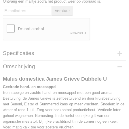
Ontvang een mailtje zodra het product weer op voorraad is.
Verstuur
Specificaties
Productcode
Omschrijving
F1515C
Bruto gewicht
Malus domestica James Grieve Dubbele U
50,00 Kg
Geelrode hand- en moesappel
Hoogte
Een sappige en zachte hand- en moesappel met een goed aroma.
160 cm (inclusief pot)
Bestuiving: de James Grieve is zelfbestuivend en door kruisbestuiving
Breedte
met Benoni, Elstar of Summerred kans op meer vruchten. Snoeien: in de
100 cm
winter of rond 1 juli. Zorg voor horizontaal productiehout. Verticale loten
Inhoud pot
geheel wegnemen. Bemesting: In de herfst een rijke gift van een
35 Liter
organische meststof. Bij rijke vruchtdracht in de zomer nog een keer.
Voeg matig kalk toe voor zoetere vruchten.
Levertijd