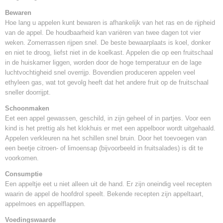
2-8 werkdagen
Bewaren
Hoe lang u appelen kunt bewaren is afhankelijk van het ras en de rijpheid
van de appel. De houdbaarheid kan variëren van twee dagen tot vier
weken. Zomerrassen rijpen snel. De beste bewaarplaats is koel, donker
en niet te droog, liefst niet in de koelkast. Appelen die op een fruitschaal
in de huiskamer liggen, worden door de hoge temperatuur en de lage
luchtvochtigheid snel overrijp. Bovendien produceren appelen veel
ethyleen gas, wat tot gevolg heeft dat het andere fruit op de fruitschaal
sneller doorrijpt.
Schoonmaken
Eet een appel gewassen, geschild, in zijn geheel of in partjes. Voor een
kind is het prettig als het klokhuis er met een appelboor wordt uitgehaald.
Appelen verkleuren na het schillen snel bruin. Door het toevoegen van
een beetje citroen- of limoensap (bijvoorbeeld in fruitsalades) is dit te
voorkomen.
Consumptie
Een appeltje eet u niet alleen uit de hand. Er zijn oneindig veel recepten
waarin de appel de hoofdrol speelt. Bekende recepten zijn appeltaart,
appelmoes en appelflappen.
Voedingswaarde