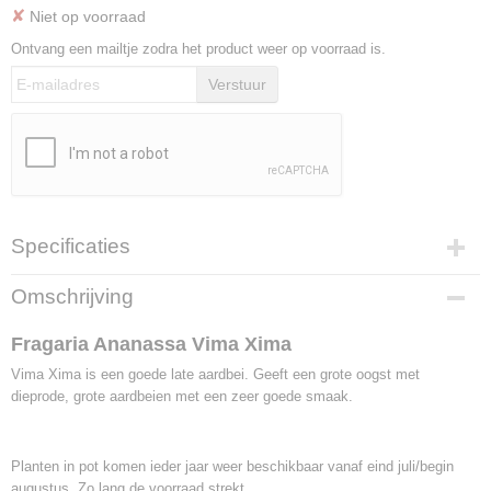
✘
Niet op voorraad
Ontvang een mailtje zodra het product weer op voorraad is.
Verstuur
Specificaties
Netto gewicht
Omschrijving
0,25 Kg
Bruto gewicht
Fragaria Ananassa Vima Xima
0,25 Kg
Vima Xima is een goede late aardbei. Geeft een grote oogst met
dieprode, grote aardbeien met een zeer goede smaak.
Planten in pot komen ieder jaar weer beschikbaar vanaf eind juli/begin
augustus. Zo lang de voorraad strekt.