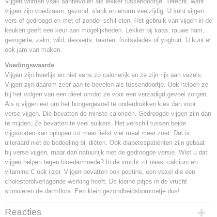
Vijgen worden vaak aanbevolen als lekker tussendoortje. Terecht, want
vijgen zijn voedzaam, gezond, slank en enorm veelzijdig. U kunt vijgen
vers of gedroogd en met of zonder schil eten. Het gebruik van vijgen in de
keuken geeft een keur aan mogelijkheden. Lekker bij kaas, rauwe ham,
gevogelte, zalm, wild, desserts, taarten, fruitsalades of yoghurt. U kunt er
ook jam van maken.
Voedingswaarde
Vijgen zijn heerlijk en niet eens zo calorierijk en ze zijn rijk aan vezels.
Vijgen zijn daarom zeer aan te bevelen als tussendoortje. Ook helpen ze
bij het volgen van een dieet omdat ze voor een verzadigd gevoel zorgen.
Als u vijgen eet om het hongergevoel te onderdrukken kies dan voor
verse vijgen. Die bevatten de minste calorieën. Gedroogde vijgen zijn dan
te mijden. Ze bevatten te veel suikers. Het verschil tussen beide
vijgsoorten kan oplopen tot maar liefst vier maal meer zoet. Dat is
uiteraard niet de bedoeling bij diëten. Ook diabetespatiënten zijn gebaat
bij verse vijgen, maar dan natuurlijk niet de gedroogde versie. Wist u dat
vijgen helpen tegen bloedarmoede? In de vrucht zit naast calcium en
vitamine C ook ijzer. Vijgen bevatten ook pectine, een vezel die een
cholesterolverlagende werking heeft. De kleine pitjes in de vrucht
stimuleren de darmflora. Een klein gezondheidsbommetje dus!
Reacties