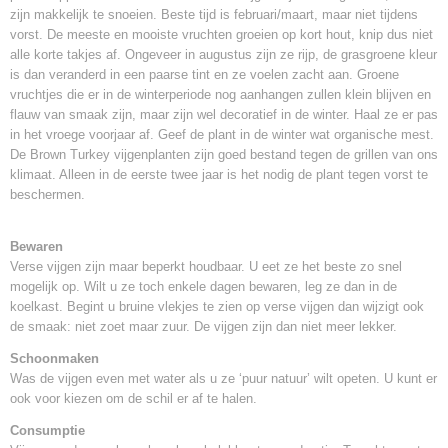
zijn makkelijk te snoeien. Beste tijd is februari/maart, maar niet tijdens
vorst. De meeste en mooiste vruchten groeien op kort hout, knip dus niet
alle korte takjes af. Ongeveer in augustus zijn ze rijp, de grasgroene kleur
is dan veranderd in een paarse tint en ze voelen zacht aan. Groene
vruchtjes die er in de winterperiode nog aanhangen zullen klein blijven en
flauw van smaak zijn, maar zijn wel decoratief in de winter. Haal ze er pas
in het vroege voorjaar af. Geef de plant in de winter wat organische mest.
De Brown Turkey vijgenplanten zijn goed bestand tegen de grillen van ons
klimaat. Alleen in de eerste twee jaar is het nodig de plant tegen vorst te
beschermen.
Bewaren
Verse vijgen zijn maar beperkt houdbaar. U eet ze het beste zo snel
mogelijk op. Wilt u ze toch enkele dagen bewaren, leg ze dan in de
koelkast. Begint u bruine vlekjes te zien op verse vijgen dan wijzigt ook
de smaak: niet zoet maar zuur. De vijgen zijn dan niet meer lekker.
Schoonmaken
Was de vijgen even met water als u ze ‘puur natuur’ wilt opeten. U kunt er
ook voor kiezen om de schil er af te halen.
Consumptie