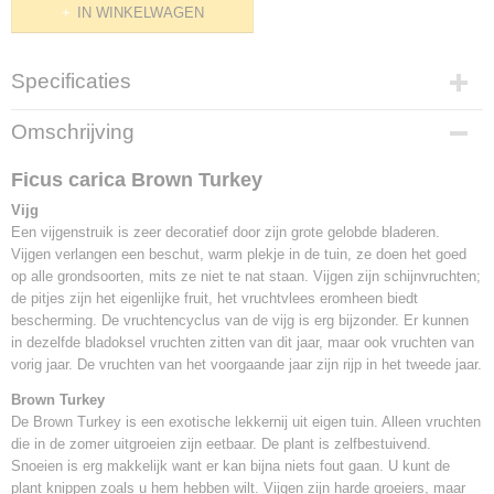
IN WINKELWAGEN
Specificaties
Productcode
Omschrijving
P1697
Bruto gewicht
Ficus carica Brown Turkey
8,00 Kg
Vijg
Een vijgenstruik is zeer decoratief door zijn grote gelobde bladeren.
Vijgen verlangen een beschut, warm plekje in de tuin, ze doen het goed
op alle grondsoorten, mits ze niet te nat staan. Vijgen zijn schijnvruchten;
de pitjes zijn het eigenlijke fruit, het vruchtvlees eromheen biedt
bescherming. De vruchtencyclus van de vijg is erg bijzonder. Er kunnen
in dezelfde bladoksel vruchten zitten van dit jaar, maar ook vruchten van
vorig jaar. De vruchten van het voorgaande jaar zijn rijp in het tweede jaar.
Brown Turkey
De Brown Turkey is een exotische lekkernij uit eigen tuin. Alleen vruchten
die in de zomer uitgroeien zijn eetbaar. De plant is zelfbestuivend.
Snoeien is erg makkelijk want er kan bijna niets fout gaan. U kunt de
plant knippen zoals u hem hebben wilt. Vijgen zijn harde groeiers, maar