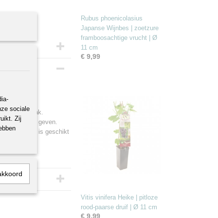
Rubus phoenicolasius
Japanse Wijnbes | zoetzure
framboosachtige vrucht | Ø
11 cm
€ 9,99
ia-
nze sociale
angename smaak.
ikt. Zij
g om kiwi’s te geven.
hebben
g. Deze plant is geschikt
akkoord
Vitis vinifera Heike | pitloze
rood-paarse druif | Ø 11 cm
€ 9,99