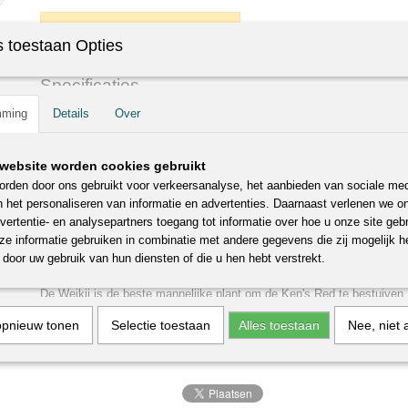
IN WINKELWAGEN
 toestaan Opties
Specificaties
mming
Details
Over
Productcode
F3690
Omschrijving
EAN code
8717755064059
Bruto gewicht
2,00 Kg
Actinidia arguta Ken's Red♀
website worden cookies gebruikt
Hoogte
60 cm (inclusief pot)
rden door ons gebruikt voor verkeersanalyse, het aanbieden van sociale med
Rode minikiwi
Potmaat
11 cm x 11 cm
n het personaliseren van informatie en advertenties. Daarnaast verlenen we o
Ken's Red is een rode minikiwi met rood vruchtvlees en een zeer a
Inhoud pot
1,7 Liter
vertentie- en analysepartners toegang tot informatie over hoe u onze site gebru
Bestuiving: deze vrouwelijke minikiwi heeft een mannelijke plant nodi
Levertijd
1-2 werkdagen
e informatie gebruiken in combinatie met andere gegevens die zij mogelijk 
Bloeitijd: mei. Snoeien in oktober. Heeft een zonnige standplaats nodi
door uw gebruik van hun diensten of die u hen hebt verstrekt.
voor iedere grondsoort en is zeer winterhard.
De Weikii is de beste mannelijke plant om de Ken's Red te bestuiven.
opnieuw tonen
Selectie toestaan
Alles toestaan
Nee, niet 
Reacties