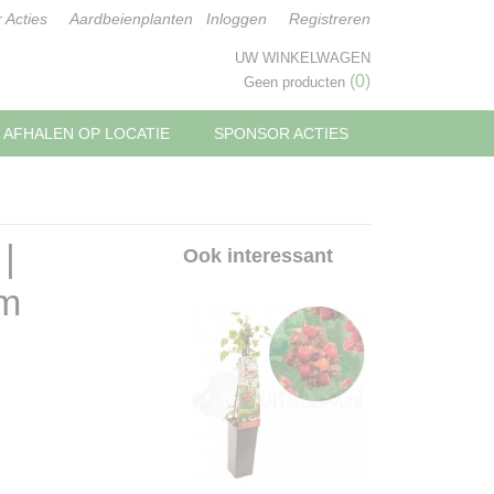
 Acties
Aardbeienplanten
Inloggen
Registreren
UW WINKELWAGEN
(0)
Geen producten
AFHALEN OP LOCATIE
SPONSOR ACTIES
|
Ook interessant
cm