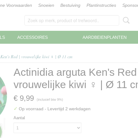
ne Voorwaarden
Snoeien
Bestuiving
Plantinstructies
Sponsor
LS
ACCESSOIRES
AARDBEIENPLANTEN
 Ken's Red | vrouwelijke kiwi ♀ | Ø 11 cm
Actinidia arguta Ken's Red 
vrouwelijke kiwi ♀ | Ø 11 
€ 9,99
(inclusief btw 9%)
✓
Op voorraad
- Levertijd 2 werkdagen
Aantal