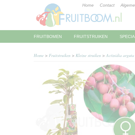
Home
Contact
Algeme
FRUITBOMEN
FRUITSTRUIKEN
SPECIA
Home
>
Fruitstruiken
>
Kleine struiken
>
Actinidia arguta