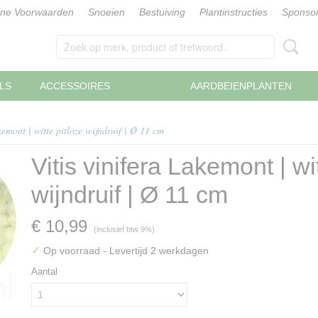
ne Voorwaarden
Snoeien
Bestuiving
Plantinstructies
Sponsor
LS
ACCESSOIRES
AARDBEIENPLANTEN
kemont | witte pitloze wijndruif | Ø 11 cm
Vitis vinifera Lakemont | wi
wijndruif | Ø 11 cm
€ 10,99
(inclusief btw 9%)
✓
Op voorraad
- Levertijd 2 werkdagen
Aantal