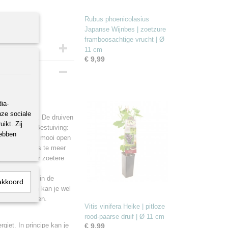
Rubus phoenicolasius
Japanse Wijnbes | zoetzure
framboosachtige vrucht | Ø
11 cm
€ 9,99
ia-
nze sociale
t vruchtvlees. De druiven
ikt. Zij
laats nodig. Bestuiving:
hebben
t verwildert en mooi open
er de plant, des te meer
gebruiken voor zoetere
e bewaartijd in de
akkoord
aren. Druiven kan je wel
met vocht komen.
Vitis vinifera Heike | pitloze
rood-paarse druif | Ø 11 cm
giet. In principe kan je
€ 9,99