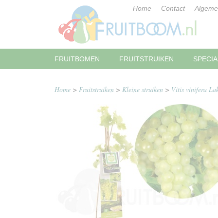
Home
Contact
Algeme
FRUITBOMEN
FRUITSTRUIKEN
SPECIA
Home
>
Fruitstruiken
>
Kleine struiken
>
Vitis vinifera La