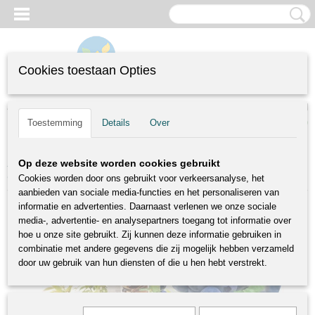
Cookies toestaan Opties
Inloggen
Registreren
UW WINKELWAGEN
(0)
Toestemming
Details
Over
Geen producten
Home
>
Fruitstruiken
>
Grote struiken
>
Vaccinium corymbosum
Op deze website worden cookies gebruikt
Goldtraube | blauwe bes | Ø 18 cm
Cookies worden door ons gebruikt voor verkeersanalyse, het
aanbieden van sociale media-functies en het personaliseren van
informatie en advertenties. Daarnaast verlenen we onze sociale
media-, advertentie- en analysepartners toegang tot informatie over
hoe u onze site gebruikt. Zij kunnen deze informatie gebruiken in
combinatie met andere gegevens die zij mogelijk hebben verzameld
door uw gebruik van hun diensten of die u hen hebt verstrekt.