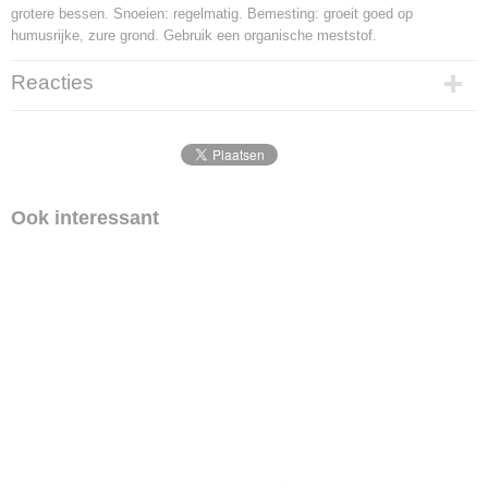
Hoogte
grotere bessen. Snoeien: regelmatig. Bemesting: groeit goed op
50-60 cm (inclusief pot)
humusrijke, zure grond. Gebruik een organische meststof.
Potmaat
18 cm x 18 cm
Reacties
Inhoud pot
5 Liter
Levertijd
1-2 werkdagen
Ook interessant