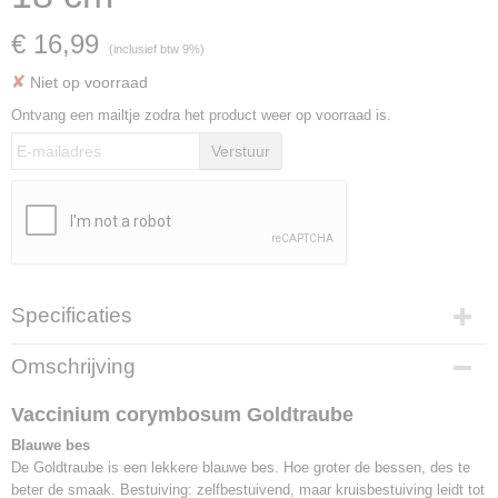
€ 16,99
(inclusief btw 9%)
✘
Niet op voorraad
Ontvang een mailtje zodra het product weer op voorraad is.
Verstuur
Specificaties
Productcode
Omschrijving
F1633
EAN code
Vaccinium corymbosum Goldtraube
8717755062956
Blauwe bes
Bruto gewicht
De Goldtraube is een lekkere blauwe bes. Hoe groter de bessen, des te
5,00 Kg
beter de smaak. Bestuiving: zelfbestuivend, maar kruisbestuiving leidt tot