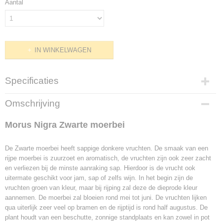
Aantal
IN WINKELWAGEN
Specificaties
Productcode
Omschrijving
F1695
Bruto gewicht
Morus Nigra Zwarte moerbei
4,00 Kg
Hoogte
De Zwarte moerbei heeft sappige donkere vruchten. De smaak van een
90 cm (inclusief pot)
rijpe moerbei is zuurzoet en aromatisch, de vruchten zijn ook zeer zacht
Potmaat
en verliezen bij de minste aanraking sap. Hierdoor is de vrucht ook
18 cm x 18 cm
uitermate geschikt voor jam, sap of zelfs wijn. In het begin zijn de
Inhoud pot
vruchten groen van kleur, maar bij rijping zal deze de dieprode kleur
5 Liter
aannemen. De moerbei zal bloeien rond mei tot juni. De vruchten lijken
qua uiterlijk zeer veel op bramen en de rijptijd is rond half augustus. De
Levertijd
plant houdt van een beschutte, zonnige standplaats en kan zowel in pot
1-2 werkdagen