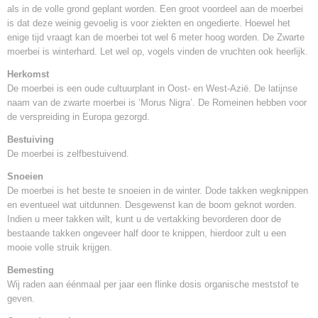
als in de volle grond geplant worden. Een groot voordeel aan de moerbei
is dat deze weinig gevoelig is voor ziekten en ongedierte. Hoewel het
enige tijd vraagt kan de moerbei tot wel 6 meter hoog worden. De Zwarte
moerbei is winterhard. Let wel op, vogels vinden de vruchten ook heerlijk.
Herkomst
De moerbei is een oude cultuurplant in Oost- en West-Azië. De latijnse
naam van de zwarte moerbei is ‘Morus Nigra’. De Romeinen hebben voor
de verspreiding in Europa gezorgd.
Bestuiving
De moerbei is zelfbestuivend.
Snoeien
De moerbei is het beste te snoeien in de winter. Dode takken wegknippen
en eventueel wat uitdunnen. Desgewenst kan de boom geknot worden.
Indien u meer takken wilt, kunt u de vertakking bevorderen door de
bestaande takken ongeveer half door te knippen, hierdoor zult u een
mooie volle struik krijgen.
Bemesting
Wij raden aan éénmaal per jaar een flinke dosis organische meststof te
geven.