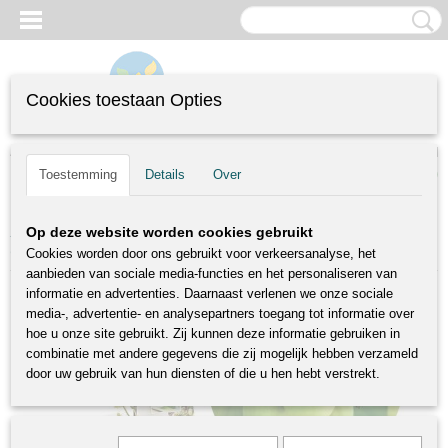
Cookies toestaan Opties
Inloggen
Registreren
UW WINKELWAGEN
(0)
Toestemming
Details
Over
Geen producten
Home
>
Fruitstruiken
>
Grote struiken
>
Actinidia arguta Issai | kiwibes |
Op deze website worden cookies gebruikt
Ø 18 cm
Cookies worden door ons gebruikt voor verkeersanalyse, het
aanbieden van sociale media-functies en het personaliseren van
informatie en advertenties. Daarnaast verlenen we onze sociale
media-, advertentie- en analysepartners toegang tot informatie over
hoe u onze site gebruikt. Zij kunnen deze informatie gebruiken in
combinatie met andere gegevens die zij mogelijk hebben verzameld
door uw gebruik van hun diensten of die u hen hebt verstrekt.