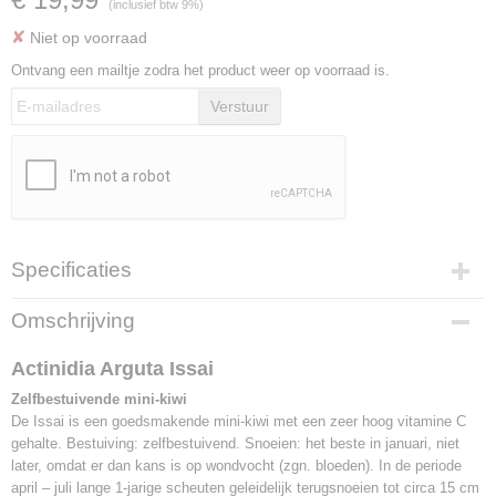
(inclusief btw 9%)
✘
Niet op voorraad
Ontvang een mailtje zodra het product weer op voorraad is.
Verstuur
Specificaties
Productcode
Omschrijving
F1694
EAN code
Actinidia Arguta Issai
8717755063328
Zelfbestuivende mini-kiwi
Bruto gewicht
De Issai is een goedsmakende mini-kiwi met een zeer hoog vitamine C
5,00 Kg
gehalte. Bestuiving: zelfbestuivend. Snoeien: het beste in januari, niet
Hoogte
later, omdat er dan kans is op wondvocht (zgn. bloeden). In de periode
50-60 cm (inclusief pot)
april – juli lange 1-jarige scheuten geleidelijk terugsnoeien tot circa 15 cm