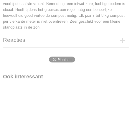
Potmaat
voorbij de laatste vrucht. Bemesting: een ietwat zure, luchtige bodem is
18 cm x 18 cm
ideaal. Heeft tijdens het groeiseizoen regelmatig een behoorlijke
hoeveelheid goed verteerde compost nodig. Elk jaar 7 tot 8 kg compost
Inhoud pot
per vierkante meter is niet overdreven. Zeer geschikt voor een kleine
5 Liter
standplaats in de zon.
Levertijd
1-2 werkdagen
Reacties
Ook interessant