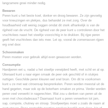
Potmaat
langzamere groei minder nodig.
18 cm x 18 cm
Bewaren
Inhoud pot
Peren kunt u het beste koel, donker en droog bewaren. Ze zijn gevoelig
5 Liter
voor kneuzingen en plekjes, dus behandel ze met zorg. Over de
Levertijd
houdbaarheid valt weinig zeggen omdat dit sterk afhankelijk is van de
1-2 werkdagen
rijpheid van de vrucht. De rijpheid van de peer kunt u controleren door het
vruchtvlees naast het steeltje voorzichtig in te drukken. Bij rijpe peren
geeft het vruchtvlees dan iets mee. Let op, vooral de zomerrassen rijpen
erg snel door.
Schoonmaken
Peren moeten voor gebruik altijd even gewassen worden.
Consumptie
Handperen eet u, nadat u het steeltje verwijderd heeft, met schil en al op.
Uiteraard kunt u naar eigen smaak de peer ook geschild of in stukjes
nuttigen. Geschilde peren kleuren wel snel bruin. Om dit te voorkomen
kunt u ze met wat citroensap besprenkelen. Peren worden meestal uit de
hand gegeten, maar ook op de boterham smaken ze prima. Verder worden
peren veel verwerkt in nagerechten. Wat zou u denken van peren uit de
oven met chocoladesaus? Daarnaast kunt u peren verwerken tot jam,
sap, compote, chutney en stroop. Stoofpeertjes moet u zoals de naam al