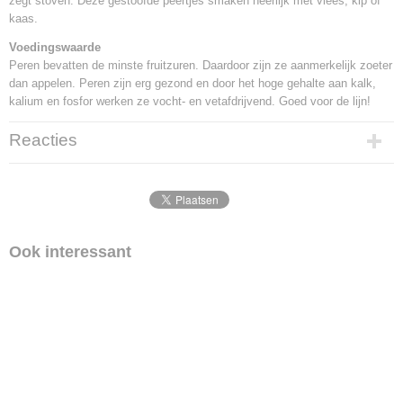
zegt stoven. Deze gestoofde peertjes smaken heerlijk met vlees, kip of
kaas.
Voedingswaarde
Peren bevatten de minste fruitzuren. Daardoor zijn ze aanmerkelijk zoeter
dan appelen. Peren zijn erg gezond en door het hoge gehalte aan kalk,
kalium en fosfor werken ze vocht- en vetafdrijvend. Goed voor de lijn!
Reacties
Ook interessant