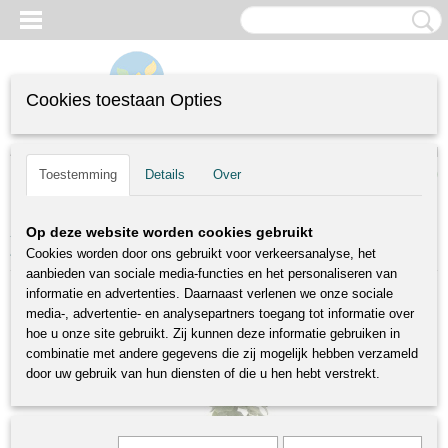
Cookies toestaan Opties
Inloggen
Registreren
UW WINKELWAGEN
(0)
Toestemming
Details
Over
Geen producten
Home
>
Fruitbomen
>
Zuilvormbomen
>
Pyrus communis Obelisk |
Op deze website worden cookies gebruikt
sappige peer | Ø 18 cm
Cookies worden door ons gebruikt voor verkeersanalyse, het
aanbieden van sociale media-functies en het personaliseren van
informatie en advertenties. Daarnaast verlenen we onze sociale
media-, advertentie- en analysepartners toegang tot informatie over
hoe u onze site gebruikt. Zij kunnen deze informatie gebruiken in
combinatie met andere gegevens die zij mogelijk hebben verzameld
door uw gebruik van hun diensten of die u hen hebt verstrekt.