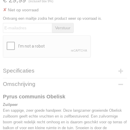
(inclusief btw 9%)
✘
Niet op voorraad
Ontvang een mailtje zodra het product weer op voorraad is.
Verstuur
Specificaties
Productcode
Omschrijving
F1275
EAN code
Pyrus communis Obelisk
8717755066473
Zuilpeer
Bruto gewicht
Een sappige, zeer goede handpeer. Deze langzamer groeiende Obelisk
5,00 Kg
zuilboom geeft echte vruchten en is zelfbestuivend. Een zuilvormige
Hoogte
boom groeit redelijk recht omhoog en is daarom geschikt voor op terras of
90 cm (inclusief pot)
balkon of voor een kleine ruimte in de tuin. Snoeien is door de